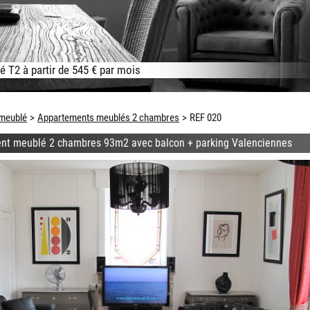
 T2 à partir de 545 € par mois
meublé
Appartements meublés 2 chambres
REF 020
nt meublé 2 chambres 93m2 avec balcon + parking Valenciennes