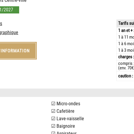
s Centre-ville
01/2027
Tarifs su
es
1 an et + 
ographique
1 à 11 mo
1 à 6 moi
1 à 3 moi
'INFORMATION
charges 
compris :
(env. 70
caution :
Micro-ondes
Cafetière
Lave-vaisselle
Baignoire
Aspirateur