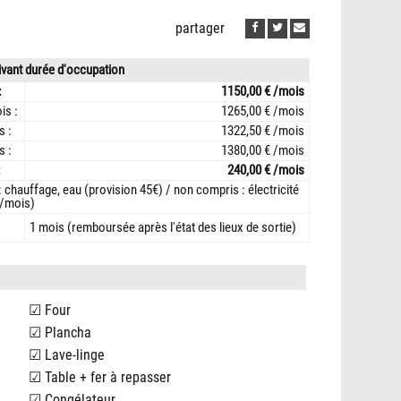
partager
ivant durée d'occupation
:
1150,00 € /mois
is :
1265,00 € /mois
s :
1322,50 € /mois
s :
1380,00 € /mois
:
240,00 € /mois
 chauffage, eau (provision 45€) / non compris : électricité
€/mois)
1 mois (remboursée après l'état des lieux de sortie)
Four
Plancha
Lave-linge
Table + fer à repasser
Congélateur