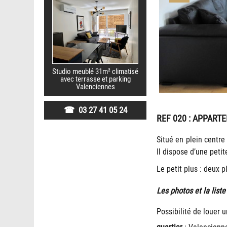
Studio meublé 31m² climatisé
avec terrasse et parking
Valenciennes
☎ 03 27 41 05 24
REF 020
: APPART
Situé en plein centr
Il dispose d’une pet
Le petit plus : deux p
Les photos et la list
Possibilité de louer u