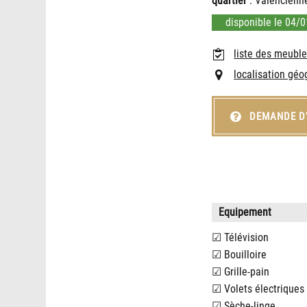
quartier
: Valencienne
disponible le 04/
liste des meubl
localisation gé
DEMANDE D
Equipement
Télévision
Bouilloire
Grille-pain
Volets électriques
Sèche-linge