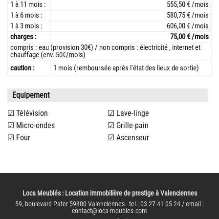
1 à 11 mois :
555,50 € /mois
1 à 6 mois :
580,75 € /mois
1 à 3 mois :
606,00 € /mois
charges :
75,00 € /mois
compris : eau (provision 30€) / non compris : électricité , internet et
chauffage (env. 50€/mois)
caution :
1 mois (remboursée après l'état des lieux de sortie)
Equipement
Télévision
Lave-linge
Micro-ondes
Grille-pain
Four
Ascenseur
Loca Meublés
: Location immobilière de prestige à Valenciennes
59, boulevard Pater 59300 Valenciennes - tel : 03 27 41 05 24 / email :
contact@loca-meubles.com